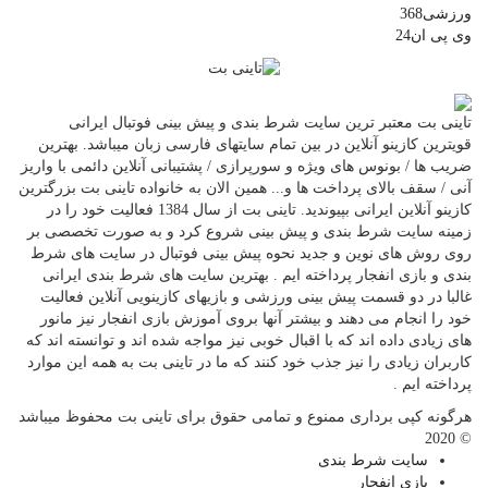
ورزشی
368
وی پی ان
24
تاینی بت معتبر ترین سایت شرط بندی و پیش بینی فوتبال ایرانی
قویترین کازینو آنلاین در بین تمام سایتهای فارسی زبان میباشد. بهترین
ضریب ها / بونوس های ویژه و سورپرازی / پشتیبانی آنلاین دائمی با واریز
آنی / سقف بالای پرداخت ها و... همین الان به خانواده تاینی بت بزرگترین
کازینو آنلاین ایرانی بپیوندید. تاینی بت از سال 1384 فعالیت خود را در
زمینه سایت شرط بندی و پیش بینی شروع کرد و به صورت تخصصی بر
روی روش های نوین و جدید نحوه پیش بینی فوتبال در سایت های شرط
بندی و بازی انفجار پرداخته ایم . بهترین سایت های شرط بندی ایرانی
غالبا در دو قسمت پیش بینی ورزشی و بازیهای کازینویی آنلاین فعالیت
خود را انجام می دهند و بیشتر آنها بروی آموزش بازی انفجار نیز مانور
های زیادی داده اند که با اقبال خوبی نیز مواجه شده اند و توانسته اند که
کاربران زیادی را نیز جذب خود کنند که ما در تاینی بت به همه این موارد
پرداخته ایم .
هرگونه کپی برداری ممنوع و تمامی حقوق برای تاینی بت محفوظ میباشد
© 2020
سایت شرط بندی
بازی انفجار