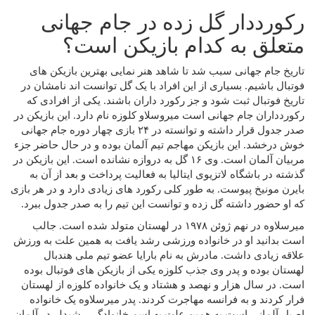
رکورددار گل زده در جام جهانی
متعلق به کدام بازیکن است؟
تاریخ جام جهانی سبب شد تا شاهد هنر نمایی بهترین بازیکن های
فوتبال باشیم. بسیاری از این افراد با یک گل توانست اند نامشان در
تاریخ فوتبال ثبت شود و جز رکورد داران باشند. یکی از افرادی که
رکوردداران جام جهانی است میروسلاو کلوزه نام دارد. این بازیکن در
صدر جدول قرار داشته و توانسته در ۲۴ بازی چهار دوره جام جهانی
خوش درخشد. این بازیکن مهاجم تیم آلمان بوده و در حال حاضر جزء
مربیان آلمان است. وی ۱۶ گل به دروازه نشانده است. این بازیکن در
گذشته در باشگاه لاتزیوی ایتالیا به فعالیت پرداخت و بعد از آن به
بایرن مونیخ پیوست. به طور کلی رکورد های زیادی دارد و در هر بازی
که او حضور داشته گل زده و توانست این تیم را به صدر جدول ببرد.
میرسلاوه در نهم ژوئن ۱۹۷۸ در لهستان متولد شده است. جالب
است بدانید او در خانواده ورزشی رشد یافت به همین علت به ورزش
علاقه زیادی داشت. مادرش به نام بارایا عضو تیم ملی هندبال
لهستان بوده و پدر وی جذب کلوزه یکی از بازیکن های فوتبال بوده
است. در سال هزار و نهصد و هشتاد و یک خانواده کلوزه از لهستان
فرار کردند و به فرانسه مهاجرت کردند. پدر میرسلاوه یک خانواده
اصیل آلمانی است به همین علت به اسم خانوادگی رشیدلر در آلمان