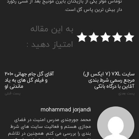
توماس مولر یکی از بازیکنان بایرن مونیخ بعد از مسی رکورد
دار بیش ترین پاس گل است.
به این مقاله
امتیاز دهید :
سایت 7XL (7 ایکس ال)
آقای گل جام جهانی 2010
مرجع رسمی شرط بندی
و فیلم گل های به یاد
آنلاین با درگاه بانکی
ماندنی او
پست بعدی
پست قبلی
mohammad jorjandi
محمد جورجندی مدرس امنیت در فضای
مجازی هستم و فعالیت سایت های شرط
بندی را بررسی می کنم. همچنین در تلاشم