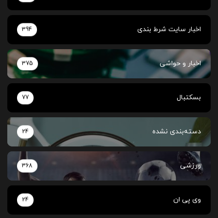
اخبار سایت شرط بندی
394
اخبار و حواشی
375
بسکتبال
77
دسته‌بندی نشده
24
ورزشی
368
وی پی ان
24