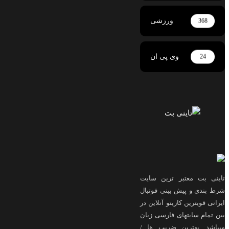
ورزشی
368
وی پی ان
24
ی بت معتبر ترین سایت
بندی و پیش بینی فوتبال
ی قویترین کازینو آنلاین در
مام سایتهای فارسی زبان
شد. بهترین ضریب ها /