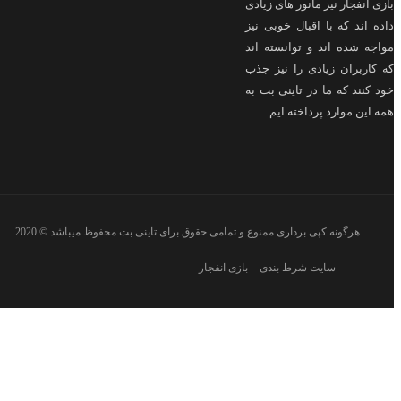
انفجار نیز مانور های زیادی
اند که با اقبال خوبی نیز
 شده اند و توانسته اند
ربران زیادی را نیز جذب
نند که ما در تاینی بت به
ین موارد پرداخته ایم .
هرگونه کپی برداری ممنوع و تمامی حقوق برای تاینی بت محفوظ میباشد © 2020
سایت شرط بندی
بازی انفجار