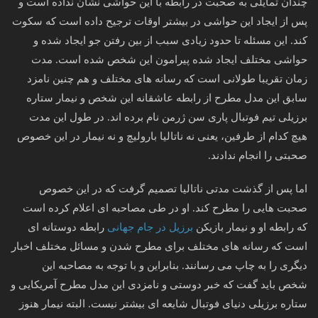
چندان تمایلی به صحبت در رابطه با این حواشی نشان نداده است و
پس از ایجاد این حواشی در بیشتر اوقات ترجیح داده است که سکوت
کند. این مسئله تا حدود زیادی سبب از بین رفتن جو ایجاد شده و
حواشی مختلف ایجاد شده پیرامون این شخص شده است. مدت
زمان تقریبا طولانی است که رسانه های مختلف و هم چنین نامزد
سابق این مدل مطرح از رابطه عاشقانه این شخص و نیمار ستاره
برزیلی تیم فوتبال پاری سن ژرمن نام برده اند. در طول این مدت
هیچ کدام از طرفین، یعنی نه ناتالیا بارولیچ و نه نیمار در این خصوص
صحبتی را انجام ندادند.
اما پس از گذشت مدتی ناتالیا تصمیم گرفت که در این خصوص
صحبت هایی را مطرح کند. او در طی مصاحبه ای اعلام کرده است
که رابطه او و نیمار بازیکن
برزیل در جام جهانی
رابطه دوستانه ای
است که رسانه های مختلف برای مطرح شدن و مسائل مختلف اخبار
دیگری را به چاپ می رسانند. بنابراین و با توجه به مصاحبه این
شخص باید گفت که خبر دوستی و نامزدی این مدل مطرح آمریکایی و
ستاره برزیلی دنیای فوتبال شایعه ای بیشتر نیست. البته نیمار هنوز