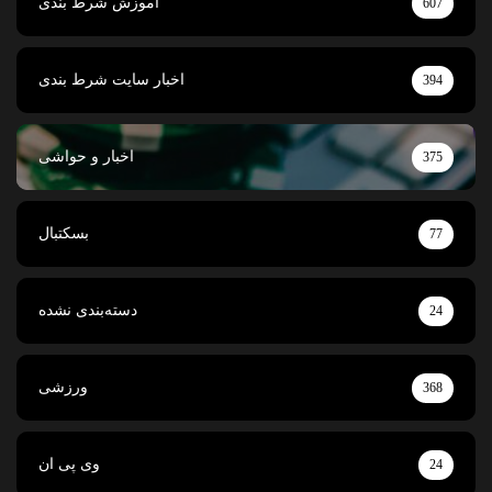
آموزش شرط بندی
607
اخبار سایت شرط بندی
394
اخبار و حواشی
375
بسکتبال
77
دسته‌بندی نشده
24
ورزشی
368
وی پی ان
24