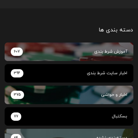
دسته بندی ها
آموزش شرط بندی
607
اخبار سایت شرط بندی
394
اخبار و حواشی
375
بسکتبال
77
دسته‌بندی نشده
24