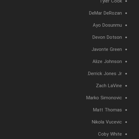
Tyler Cook
DeMar DeRozan
Ayo Dosunmu
Devon Dotson
Javonte Green
Alize Johnson
Derrick Jones Jr.
Zach LaVine
Marko Simonovic
Matt Thomas
Nikola Vucevic
Coby White