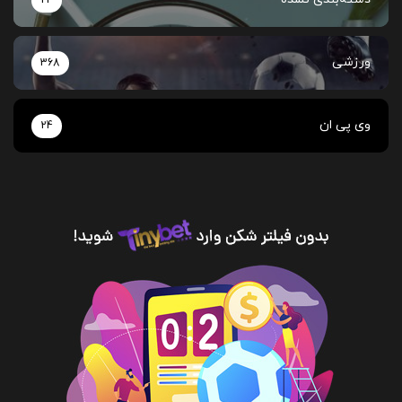
ورزشی
368
وی پی ان
24