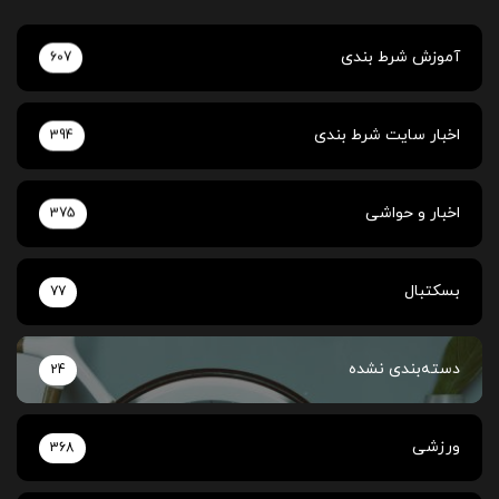
آموزش شرط بندی
607
اخبار سایت شرط بندی
394
اخبار و حواشی
375
بسکتبال
77
دسته‌بندی نشده
24
ورزشی
368