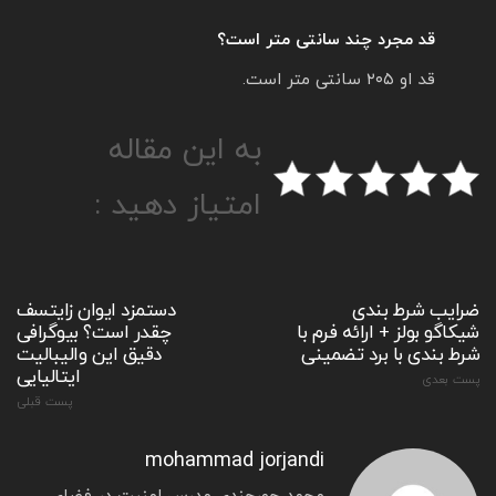
قد مجرد چند سانتی متر است؟
قد او ۲۰۵ سانتی متر است.
به این مقاله
امتیاز دهید :
ضرایب شرط بندی
دستمزد ایوان زایتسف
شیکاگو بولز + ارائه فرم با
چقدر است؟ بیوگرافی
شرط بندی با برد تضمینی
دقیق این والیبالیت
ایتالیایی
پست بعدی
پست قبلی
mohammad jorjandi