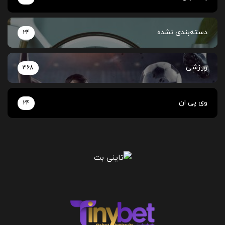
دسته‌بندی نشده
24
ورزشی
368
وی پی ان
24