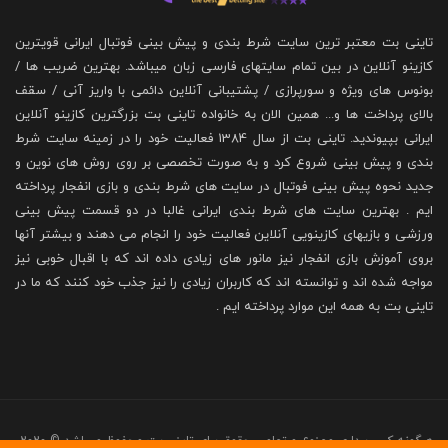
تاینی بت معتبر ترین سایت شرط بندی و پیش بینی فوتبال ایرانی قویترین
کازینو آنلاین در بین تمام سایتهای فارسی زبان میباشد. بهترین ضریب ها /
بونوس های ویژه و سورپرازی / پشتیبانی آنلاین دائمی با واریز آنی / سقف
بالای پرداخت ها و... همین الان به خانواده تاینی بت بزرگترین کازینو آنلاین
ایرانی بپیوندید. تاینی بت از سال 1384 فعالیت خود را در زمینه سایت شرط
بندی و پیش بینی شروع کرد و به صورت تخصصی بر روی روش های نوین و
جدید نحوه پیش بینی فوتبال در سایت های شرط بندی و بازی انفجار پرداخته
ایم . بهترین سایت های شرط بندی ایرانی غالبا در دو قسمت پیش بینی
ورزشی و بازیهای کازینویی آنلاین فعالیت خود را انجام می دهند و بیشتر آنها
بروی آموزش بازی انفجار نیز مانور های زیادی داده اند که با اقبال خوبی نیز
مواجه شده اند و توانسته اند که کاربران زیادی را نیز جذب خود کنند که ما در
تاینی بت به همه این موارد پرداخته ایم .
هرگونه کپی برداری ممنوع و تمامی حقوق برای تاینی بت محفوظ میباشد © 2020