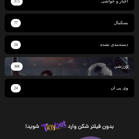
اخبار و حواشی
375
بسکتبال
77
دسته‌بندی نشده
24
ورزشی
368
وی پی ان
24