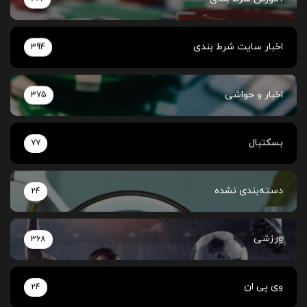
اخبار سایت شرط بندی
394
اخبار و حواشی
375
بسکتبال
77
دسته‌بندی نشده
24
ورزشی
368
وی پی ان
24