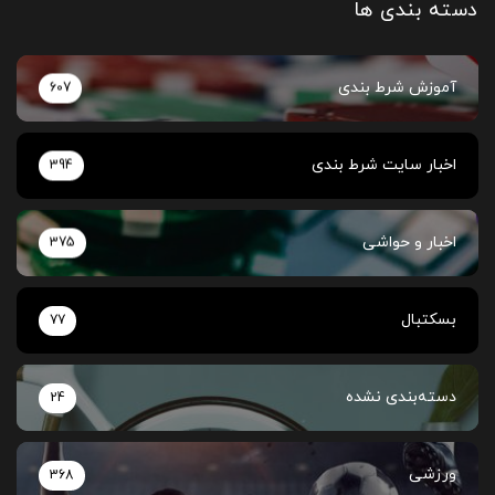
دسته بندی ها
آموزش شرط بندی
607
اخبار سایت شرط بندی
394
اخبار و حواشی
375
بسکتبال
77
دسته‌بندی نشده
24
ورزشی
368