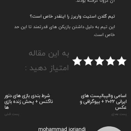
آن کرونا گرفته بودند.
تیم گلدن استیت واریرز را اینقدر خاص است؟
این تیم به دلیل داشتن بازیکن های قدرتمند تا این حد
خاص است.
به این مقاله
امتیاز دهید :
اسامی والیبالیست های
شرط بندی بازی های دنور
ایرانی 2022 + بیوگرافی و
ناگتس + پحش زنده بازی
عکس
ها
پست بعدی
پست قبلی
mohammad jorjandi