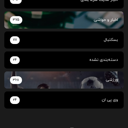
اخبار و حواشی
375
بسکتبال
77
دسته‌بندی نشده
24
ورزشی
368
وی پی ان
24