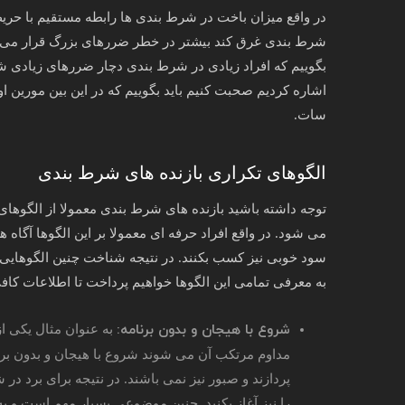
در واقع میزان باخت در شرط بندی ها رابطه مستقیم با حریص ب
شرط بندی غرق کند بیشتر در خطر ضررهای بزرگ قرار می گیر
بگوییم که افراد زیادی در شرط بندی دچار ضررهای زیادی شده ا
اشاره کردیم صحبت کنیم باید بگوییم که در این بین مورین او
سات.
الگوهای تکراری بازنده های شرط بندی
توجه داشته باشید بازنده های شرط بندی معمولا از الگوه
می شود. در واقع افراد حرفه ای معمولا بر این الگوها آگاه ه
سود خوبی نیز کسب بکنند. در نتیجه شناخت چنین الگوهایی 
به معرفی تمامی این الگوها خواهیم پرداخت تا اطلاعات کافی
شروع با هیجان و بدون برنامه:
به عنوان مثال یکی از
مداوم مرتکب آن می شوند شروع با هیجان و بدون برنا
پردازند و صبور نیز نمی باشند. در نتیجه برای برد در
را نیز آغاز بکنید. چنین موضوعی بسیار مهم است و به 