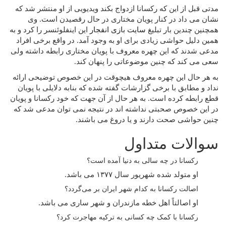
مدتی قبل از این که رکسانا ازدواج بکند ویدیویی از او منتشر شد که
نشان می داد در کنار پویان مختاری در حال رقصیدن است. وی
همچنین چندین بار تبلیغ
سایت بازی انفجار
این اینفلوئنسر را کرد و به
همین دلیل حواشی زیادی برای او به وجود آمد. در واقع برخی افراد
مدعی شدند که این چهره معروف با پویان مختاری رابطه داشته ولی
سعی می کند که چنین موضوعاتی را پنهان کند.
به هر حال این چهره معروف هیچوقت در این خصوص توضیحی ارائه
نداد و مطابق با برخی گزارشات گفته شده که بنابه دلایلی با پویان
قطع رابطه کرده است. به هر حال از آن جهت که خود رکسانا و پویان
در این خصوص صحبتی نداشته اند در نتیجه نمی توان مدعی شد که
چنین حواشی صحت دارند و یا دروغ می باشند.
سوالات متداول
رکسانا در چه سالی به دنیا آمده است؟
او متولد شده شهریور سال ۱۳۷۷ می باشد.
اصالت رکسانا به کدام شهر ایران بر می‌گردد؟
او اصالتاً اهل خطه مازندران و شهر ساری می باشد.
رکسانا با کمک چه کسانی به ترکیه مهاجرت کرد؟