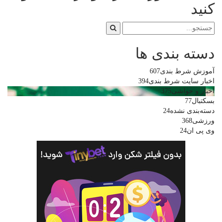
کنید
دسته بندی ها
آموزش شرط بندی
607
اخبار سایت شرط بندی
394
اخبار و حواشی
375
بسکتبال
77
دسته‌بندی نشده
24
ورزشی
368
وی پی ان
24