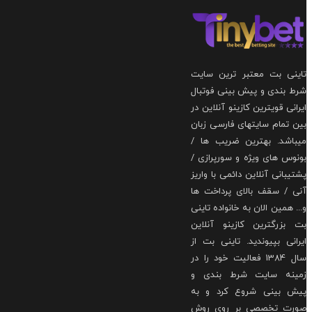
ی بت معتبر ترین سایت
بندی و پیش بینی فوتبال
ی قویترین کازینو آنلاین در
مام سایتهای فارسی زبان
شد. بهترین ضریب ها /
 های ویژه و سورپرازی /
انی آنلاین دائمی با واریز
/ سقف بالای پرداخت ها
همین الان به خانواده تاینی
زرگترین کازینو آنلاین
ی بپیوندید. تاینی بت از
سال 1384 فعالیت خود را در
ه سایت شرط بندی و
بینی شروع کرد و به
 تخصصی بر روی روش