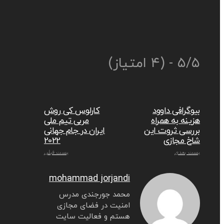
۵/۵ - (۴ امتیاز)
بیوگرافی داوود
کارلوس کی روش
هزینه به همراه
مربی تیم ملی
بررسی ثروت این
ایران در جام جهانی
شاخ مجازی
2022
پست بعدی
پست قبلی
mohammad jorjandi
محمد جورجندی مدرس
امنیت در فضای مجازی
هستم و فعالیت سایت