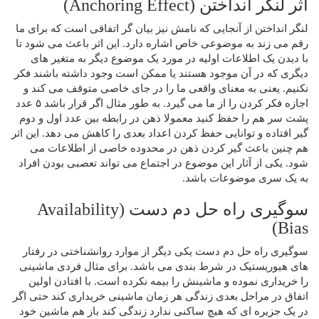
اثر لنگر انداختن (Anchoring Effect)
لنگر انداختن از آنجایی که نامش نیز بیان گر اتفاقی است که برای ما
رقم می زند به موضوعی خاص اشاره دارد. این اثر باعث می شود تا
با دیدن یک اطلاعات اولیه در مورد یک موضوع دیگر به متغیر های
دیگری که در آن موجود هستند یا ممکن است وجود داشته باشند فکر
نکنیم. یعنی به معنای واقعی ما را در جای خاصی متوقف می کند و
اجازه فکر کردن را از ما می گیرد. به طور مثال اگر قرار باشد ۵ عدد
پشت سر هم را حفظ کنید معمولا ذهن در رابطه بین عدد اول و دوم
گیر افتاده و توانایی حفظ کردن اعداد بعدی را کاهش می دهد. این اثر
هم چنین باعث گیر کردن ذهن در محدوده خاصی از اطلاعات می
شود. یکی از آثار این موضوع در اجتماع می تواند تعصبی بودن افراد
به یک سری موضوعات باشد.
سوگیری راه حل دم دست (Availability
Bias)
سوگیری راه حل دم دست یکی دیگر از موارد روانشناختی در رفتار
های هیوریستیک در شرط بندی می باشد. برای مثال فردی ماشینی
را خریداری نموده و ماشینش را بیمه نکرده است. با افتادن اولین
اتفاق در مراحل بعدی زندگی هر زمان ماشینی خریداری کند حتی اگر
در یک جزیره ای که هیچ ساکنی ندارد زندگی کند باز هم ماشین خود