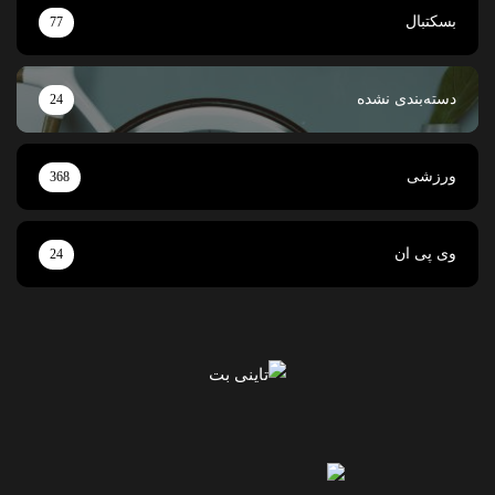
بسکتبال
77
دسته‌بندی نشده
24
ورزشی
368
وی پی ان
24