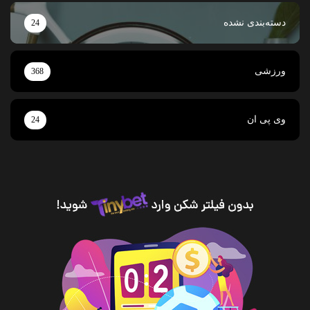
دسته‌بندی نشده
24
ورزشی
368
وی پی ان
24