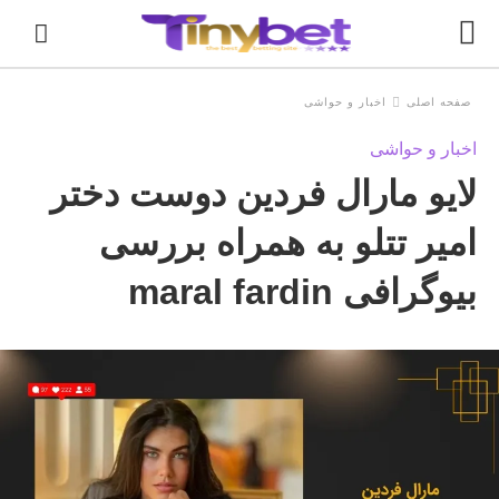
صفحه اصلی
اخبار و حواشی
اخبار و حواشی
e
لایو مارال فردین دوست دختر
r
h
y
امیر تتلو به همراه بررسی
d
t
بیوگرافی maral fardin
: